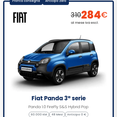
Pronta consegna
Anticipo zero
284
€
310
al mese iva escl.
Fiat Panda 3ª serie
Panda 1.0 FireFly S&S Hybrid Pop
60.000 KM
48 Mesi
Anticipo 0 €