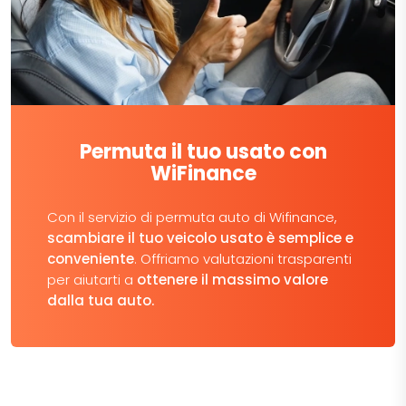
Permuta il tuo usato con
WiFinance
Con il servizio di permuta auto di Wifinance,
scambiare il tuo veicolo usato è semplice e
conveniente
. Offriamo valutazioni trasparenti
per aiutarti a
ottenere il massimo valore
dalla tua auto.