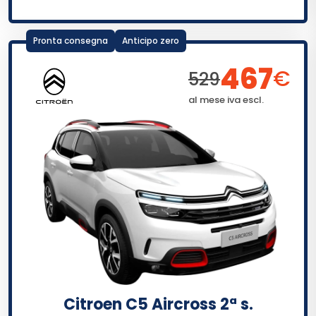
Pronta consegna
Anticipo zero
467
€
529
al mese iva escl.
Citroen C5 Aircross 2ª s.