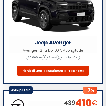
Jeep Avenger
Avenger 1.2 Turbo 100 CV Longitude
60.000 KM
48 Mesi
Anticipo 0 €
Richiedi una consulenza a Frosinone
-7%
Anticipo zero
410
€
439