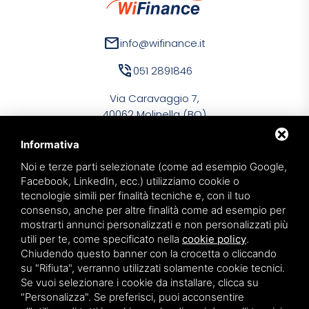
mail
info@wifinance.it
phone_in_talk
051 2891846
Via Caravaggio 7,
40062 Molinella (BO)
Informativa
Noi e terze parti selezionate (come ad esempio Google,
Facebook, LinkedIn, ecc.) utilizziamo cookie o
tecnologie simili per finalità tecniche e, con il tuo
WiFinance Srl
consenso, anche per altre finalità come ad esempio per
PIVA 03134591209
mostrarti annunci personalizzati e non personalizzati più
utili per te, come specificato nella
cookie policy
.
Privacy policy
Chiudendo questo banner con la crocetta o cliccando
Sitemap
su "Rifiuta", verranno utilizzati solamente cookie tecnici.
Se vuoi selezionare i cookie da installare, clicca su
"Personalizza". Se preferisci, puoi acconsentire