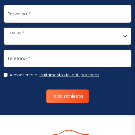
Provincia
*
Io sono
*
Telefono
*
Acconsento al
trattamento dei dati personali
Invia richiesta