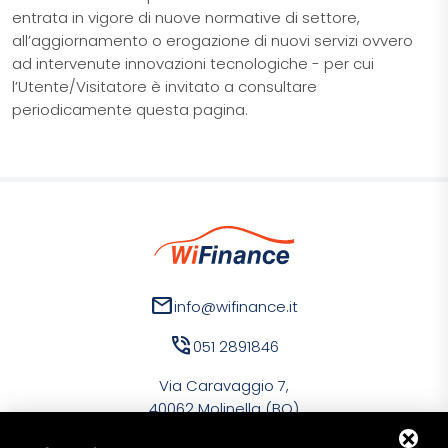
entrata in vigore di nuove normative di settore,
all’aggiornamento o erogazione di nuovi servizi ovvero
ad intervenute innovazioni tecnologiche - per cui
l’Utente/Visitatore è invitato a consultare
periodicamente questa pagina.
mail
info@wifinance.it
phone_in_talk
051 2891846
Via Caravaggio 7,
40062 Molinella (BO)