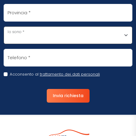
Provincia
*
Io sono
*
Telefono
*
Acconsento al
trattamento dei dati personali
Invia richiesta