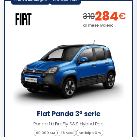
284
€
310
al mese iva escl.
Fiat Panda 3ª serie
Panda 1.0 FireFly S&S Hybrid Pop
60.000 KM
48 Mesi
Anticipo 0 €