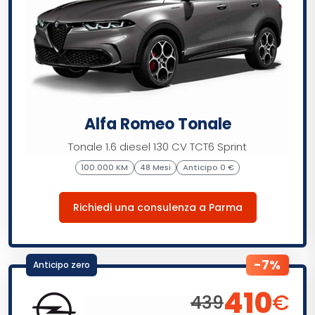
Alfa Romeo Tonale
Tonale 1.6 diesel 130 CV TCT6 Sprint
100.000 KM
48 Mesi
Anticipo 0 €
Richiedi una consulenza a Parma
-7%
Anticipo zero
410
€
439