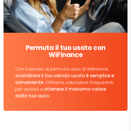
Permuta il tuo usato con
WiFinance
Con il servizio di permuta auto di Wifinance,
scambiare il tuo veicolo usato è semplice e
conveniente
. Offriamo valutazioni trasparenti
per aiutarti a
ottenere il massimo valore
dalla tua auto.