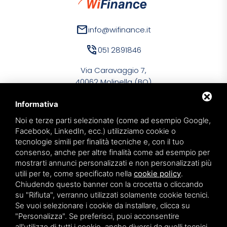
mail
info@wifinance.it
phone_in_talk
051 2891846
Via Caravaggio 7,
40062 Molinella (BO)
Informativa
Noi e terze parti selezionate (come ad esempio Google,
Facebook, LinkedIn, ecc.) utilizziamo cookie o
tecnologie simili per finalità tecniche e, con il tuo
WiFinance Srl
consenso, anche per altre finalità come ad esempio per
PIVA 03134591209
mostrarti annunci personalizzati e non personalizzati più
utili per te, come specificato nella
cookie policy
.
Privacy policy
Chiudendo questo banner con la crocetta o cliccando
Sitemap
su "Rifiuta", verranno utilizzati solamente cookie tecnici.
Se vuoi selezionare i cookie da installare, clicca su
"Personalizza". Se preferisci, puoi acconsentire
all'utilizzo di tutti i cookie, anche diversi da quelli tecnici,