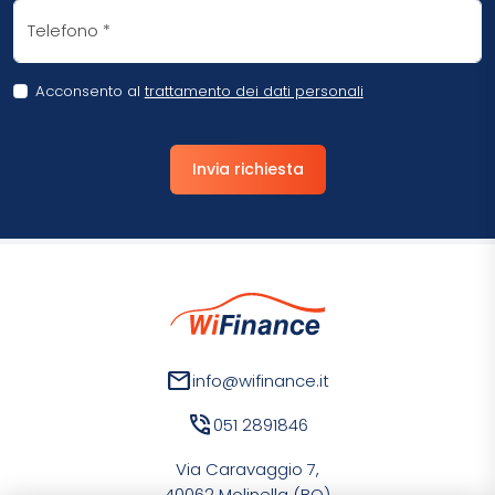
Telefono
*
Acconsento al
trattamento dei dati personali
Invia richiesta
mail
info@wifinance.it
phone_in_talk
051 2891846
Via Caravaggio 7,
40062 Molinella (BO)