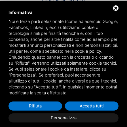
Informativa
Noi e terze parti selezionate (come ad esempio Google,
Facebook, LinkedIn, ecc.) utilizziamo cookie o
tecnologie simili per finalità tecniche e, con il tuo
WiFinance Srl
consenso, anche per altre finalità come ad esempio per
PIVA 03134591209
mostrarti annunci personalizzati e non personalizzati più
utili per te, come specificato nella
cookie policy
.
Privacy policy
Chiudendo questo banner con la crocetta o cliccando
Sitemap
su "Rifiuta", verranno utilizzati solamente cookie tecnici.
Se vuoi selezionare i cookie da installare, clicca su
"Personalizza". Se preferisci, puoi acconsentire
all'utilizzo di tutti i cookie, anche diversi da quelli tecnici,
Questo sito è protetto da Google reCAPTCHA v3,
Privacy
cliccando su "Accetta tutti". In qualsiasi momento potrai
Policy
e
Terms of Service
di Google.
modificare la scelta effettuata.
Rifiuta
Accetta tutti
Personalizza