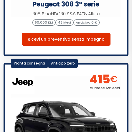
Peugeot 308 3ª serie
308 BlueHDi 130 S&S EAT8 Allure
60.000 KM
48 Mesi
Anticipo 0 €
Ricevi un preventivo senza impegno
Pronta consegna
Anticipo zero
415
€
al mese iva escl.