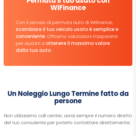
Permuta il tuo usato con
WiFinance
Con il servizio di permuta auto di Wifinance,
scambiare il tuo veicolo usato è semplice e
conveniente
. Offriamo valutazioni trasparenti
per aiutarti a
ottenere il massimo valore
dalla tua auto.
Un Noleggio Lungo Termine fatto da
persone
Non utilizziamo call center, avrai sempre il numero diretto
del tuo consulente per poterlo contattare direttamente.