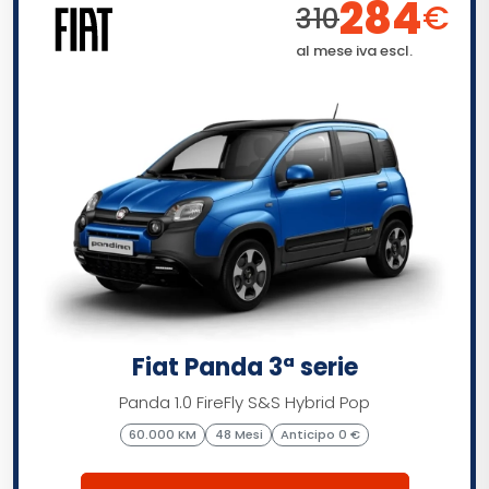
284
€
310
al mese iva escl.
Fiat Panda 3ª serie
Panda 1.0 FireFly S&S Hybrid Pop
60.000 KM
48 Mesi
Anticipo 0 €