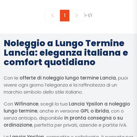
chevron_left
chevron_right
1
1-1/1
Noleggio a Lungo Termine
Lancia: eleganza italiana e
comfort quotidiano
Con le
offerte di noleggio lungo termine Lancia
, puoi
vivere ogni giorno l’eleganza e la raffinatezza di un
marchio simbolo dello stile italiano.
Con
Wifinance
, scegli la tua
Lancia Ypsilon a noleggio
lungo termine
, anche in versione
GPL o ibrida
, con o
senza anticipo, disponibile
in pronta consegna o su
ordinazione
, perfetta per privati, aziende e partite IVA.
La
Lancia Ypsilon
, compatta e sofisticata, è pensata per