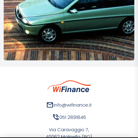
mail
info@wifinance.it
phone_in_talk
051 2891846
Via Caravaggio 7,
40062 Molinella (BO)