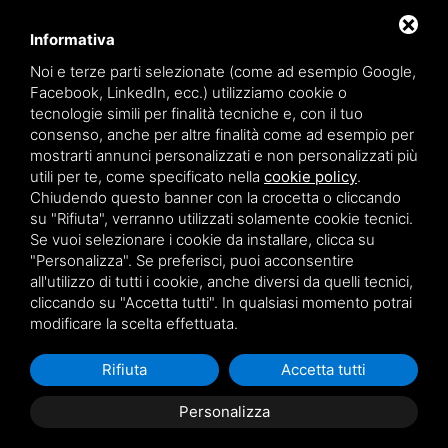
Informativa
Noi e terze parti selezionate (come ad esempio Google,
Facebook, LinkedIn, ecc.) utilizziamo cookie o
tecnologie simili per finalità tecniche e, con il tuo
WiFinance Srl
consenso, anche per altre finalità come ad esempio per
PIVA 03134591209
mostrarti annunci personalizzati e non personalizzati più
utili per te, come specificato nella
cookie policy
.
Privacy policy
Chiudendo questo banner con la crocetta o cliccando
Sitemap
su "Rifiuta", verranno utilizzati solamente cookie tecnici.
Se vuoi selezionare i cookie da installare, clicca su
"Personalizza". Se preferisci, puoi acconsentire
all'utilizzo di tutti i cookie, anche diversi da quelli tecnici,
Questo sito è protetto da Google reCAPTCHA v3,
Privacy
cliccando su "Accetta tutti". In qualsiasi momento potrai
Policy
e
Terms of Service
di Google.
modificare la scelta effettuata.
Rifiuta
Accetta tutti
Personalizza