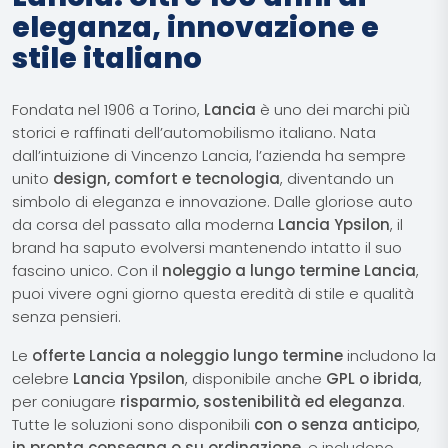
eleganza, innovazione e
stile italiano
Fondata nel 1906 a Torino,
Lancia
è uno dei marchi più
storici e raffinati dell’automobilismo italiano. Nata
dall’intuizione di Vincenzo Lancia, l’azienda ha sempre
unito
design, comfort e tecnologia
, diventando un
simbolo di eleganza e innovazione. Dalle gloriose auto
da corsa del passato alla moderna
Lancia Ypsilon
, il
brand ha saputo evolversi mantenendo intatto il suo
fascino unico. Con il
noleggio a lungo termine Lancia
,
puoi vivere ogni giorno questa eredità di stile e qualità
senza pensieri.
Le
offerte Lancia a noleggio lungo termine
includono la
celebre
Lancia Ypsilon
, disponibile anche
GPL o ibrida
,
per coniugare
risparmio, sostenibilità ed eleganza
.
Tutte le soluzioni sono disponibili
con o senza anticipo
,
in pronta consegna o su ordinazione
, e includono