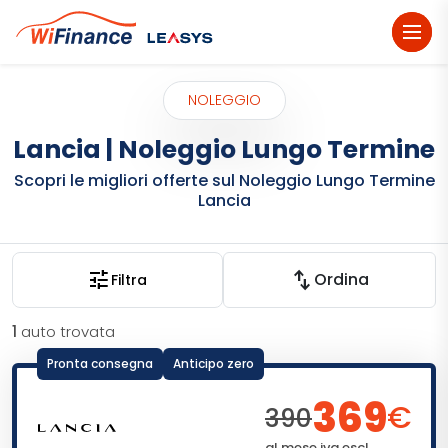
dehaze
NOLEGGIO
Lancia | Noleggio Lungo Termine
Scopri le migliori offerte sul Noleggio Lungo Termine
Lancia
tune
swap_vert
Ordina
Filtra
1
auto trovata
Pronta consegna
Anticipo zero
369
€
390
al mese iva escl.