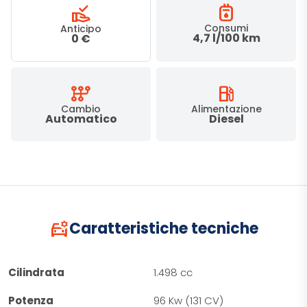
gas_meter
approval_delegation
Consumi
Anticipo
4,7 l/100 km
0 €
auto_transmission
local_gas_station
Cambio
Alimentazione
Automatico
Diesel
car_gear
Caratteristiche tecniche
Cilindrata
1.498 cc
Potenza
96 Kw (131 CV)