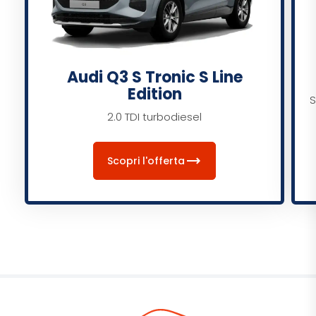
Audi Q3 S Tronic S Line
Edition
S
2.0 TDI turbodiesel
trending_flat
Scopri l'offerta