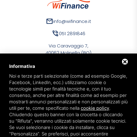
mail
info@wifinance.it
phone_in_talk
051 2891846
Via Caravaggio 7,
40062 Molinella (BO)
Informativa
Noi e terze parti selezionate (come ad esempio Google,
Facebook, LinkedIn, ecc.) utilizziamo cookie o
tecnologie simili per finalità tecniche e, con il tuo
WiFinance Srl
consenso, anche per altre finalità come ad esempio per
PIVA 03134591209
mostrarti annunci personalizzati e non personalizzati più
utili per te, come specificato nella
cookie policy
.
Privacy policy
Chiudendo questo banner con la crocetta o cliccando
Sitemap
su "Rifiuta", verranno utilizzati solamente cookie tecnici.
Se vuoi selezionare i cookie da installare, clicca su
"Personalizza". Se preferisci, puoi acconsentire