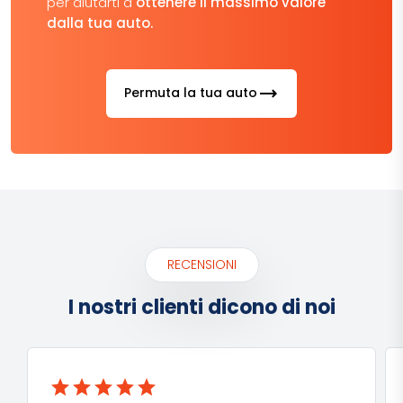
per aiutarti a
ottenere il massimo valore
dalla tua auto.
trending_flat
Permuta la tua auto
RECENSIONI
I nostri clienti dicono di noi
star
star
star
star
star