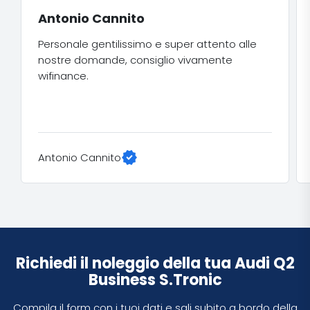
Antonio Cannito
​Personale gentilissimo e super attento alle
nostre domande, consiglio vivamente
wifinance.​
verified
Antonio Cannito
Richiedi il noleggio della tua Audi Q2
Business S.Tronic
Compila il form con i tuoi dati e sali subito a bordo della