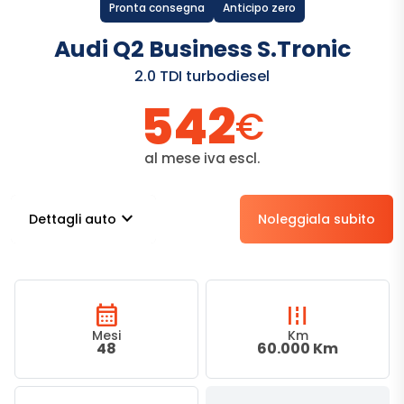
Pronta consegna
Anticipo zero
Audi Q2 Business S.Tronic
2.0 TDI turbodiesel
542
€
al mese iva escl.
stat_minus_1
Dettagli auto
Noleggiala subito
calendar_month
road
Mesi
Km
48
60.000 Km