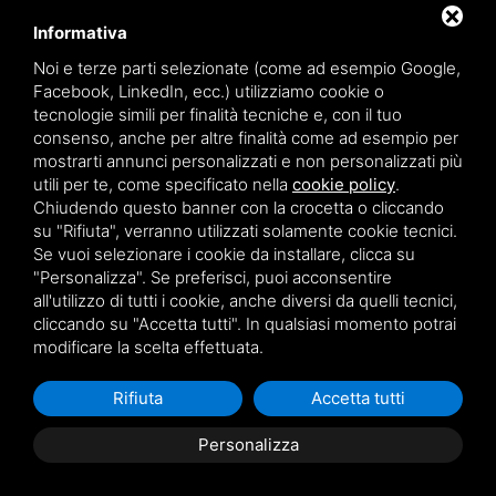
corpo vettura alla fluidità del cambio, ogni dettaglio è
pensato per la massima soddisfazione.
Informativa
Non lasciarti sfuggire l'opportunità di possedere un'icona
Noi e terze parti selezionate (come ad esempio Google,
di stile e potenza, una vettura che promette di farti
Facebook, LinkedIn, ecc.) utilizziamo cookie o
innamorare ad ogni curva.
tecnologie simili per finalità tecniche e, con il tuo
Vieni a scoprirla e a provare l'emozione di un test drive
consenso, anche per altre finalità come ad esempio per
presso la nostra concessionaria.
mostrarti annunci personalizzati e non personalizzati più
La sua linea aggressiva ma sofisticata attira sguardi
utili per te, come specificato nella
cookie policy
.
ammirati, mentre la sua tecnologia all'avanguardia
Chiudendo questo banner con la crocetta o cliccando
garantisce sicurezza e intrattenimento ad ogni viaggio.
su "Rifiuta", verranno utilizzati solamente cookie tecnici.
Dotata di un telaio leggero e bilanciato, questa Stelvio
Se vuoi selezionare i cookie da installare, clicca su
"Personalizza". Se preferisci, puoi acconsentire
garantisce una maneggevolezza eccezionale, tipica
all'utilizzo di tutti i cookie, anche diversi da quelli tecnici,
delle vetture Alfa Romeo.
cliccando su "Accetta tutti". In qualsiasi momento potrai
Il suo serbatoio da 58 litri assicura lunghe autonomie,
modificare la scelta effettuata.
rendendola la compagna ideale per lunghi viaggi o per
l'uso quotidiano in città.
Rifiuta
Accetta tutti
Non è solo un'auto, è una dichiarazione di intenti.
Prenota oggi stesso il tuo appuntamento per vivere da
Personalizza
vicino tutto ciò che questa ALFA ROMEO Stelvio ha da
offrirti.