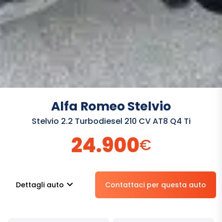
Alfa Romeo Stelvio
Stelvio 2.2 Turbodiesel 210 CV AT8 Q4 Ti
24.900
€
stat_minus_1
Dettagli auto
Contattaci per questa auto