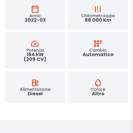
calendar_today
road
Anno
Chilometraggio
2022-03
88.000 Km
speed
auto_transmission
Potenza
Cambio
154 kW
Automatico
(209 CV)
local_gas_station
water_drop
Alimentazione
Colore
Diesel
Altro