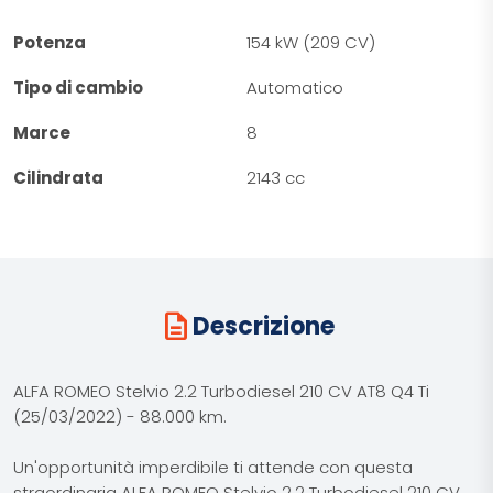
Potenza
154 kW (209 CV)
Tipo di cambio
Automatico
Marce
8
Cilindrata
2143 cc
description
Descrizione
ALFA ROMEO Stelvio 2.2 Turbodiesel 210 CV AT8 Q4 Ti
(25/03/2022) - 88.000 km.
Un'opportunità imperdibile ti attende con questa
straordinaria ALFA ROMEO Stelvio 2.2 Turbodiesel 210 CV