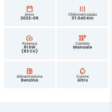
calendar_today
road
Anno
Chilometraggio
2022-09
37.040 Km
speed
auto_transmission
Potenza
Cambio
61 kW
Manuale
(83 CV)
local_gas_station
water_drop
Alimentazione
Colore
Benzina
Altro