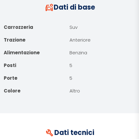
car_gear
Dati di base
Carrozzeria
Suv
Trazione
Anteriore
Alimentazione
Benzina
Posti
5
Porte
5
Colore
Altro
build
Dati tecnici