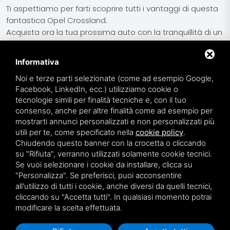
Ti aspettiamo per farti scoprire tutti i vantaggi di questa
fantastica Opel Crossland.
Acquista ora la tua prossima auto con la tranquillità di un
usato garantito.
Informativa
Noi e terze parti selezionate (come ad esempio Google,
Facebook, LinkedIn, ecc.) utilizziamo cookie o
tecnologie simili per finalità tecniche e, con il tuo
consenso, anche per altre finalità come ad esempio per
RECENSIONI
mostrarti annunci personalizzati e non personalizzati più
utili per te, come specificato nella
cookie policy
.
I nostri clienti dicono di noi
Chiudendo questo banner con la crocetta o cliccando
su "Rifiuta", verranno utilizzati solamente cookie tecnici.
Se vuoi selezionare i cookie da installare, clicca su
"Personalizza". Se preferisci, puoi acconsentire
star
star
star
star
star
all'utilizzo di tutti i cookie, anche diversi da quelli tecnici,
cliccando su "Accetta tutti". In qualsiasi momento potrai
modificare la scelta effettuata.
Antonio Cannito
​Personale gentilissimo e super attento alle