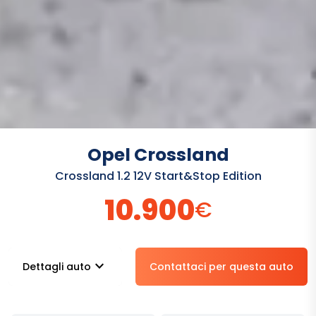
Opel Crossland
Crossland 1.2 12V Start&Stop Edition
10.900
€
stat_minus_1
Dettagli auto
Contattaci per questa auto