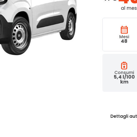
al mese
calendar_month
Mesi
48
gas_meter
Consumi
5,4 l/100
km
Dettagli au