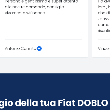
​Personale gentilissimo e super attento
​Ho av
alle nostre domande, consiglio
loro , 
vivamente wifinance.​
che di
, davv
compet
risent
verified
Antonio Cannito
Vince
ggio della tua Fiat DOBLO