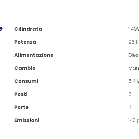
e
Cilindrata
1.49
Potenza
96 K
Alimentazione
Dies
Cambio
Man
Consumi
5,4 
Posti
2
Porte
4
Emissioni
143