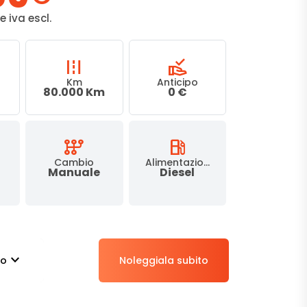
 iva escl.
road
approval_delegation
Km
Anticipo
80.000 Km
0 €
auto_transmission
local_gas_station
Cambio
Alimentazione
Manuale
Diesel
stat_minus_1
to
Noleggiala subito