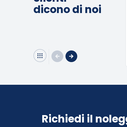
dicono di noi
arrow_circle_left
arrow_circle_right
apps
Richiedi il nole