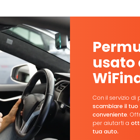
Permut
usato
WiFin
Con il servizio d
scambiare il tuo
conveniente
. Of
per aiutarti a
ott
tua auto.