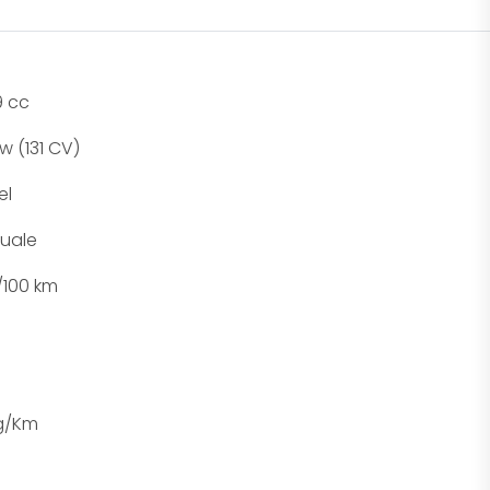
9 cc
w (131 CV)
el
uale
l/100 km
 g/Km