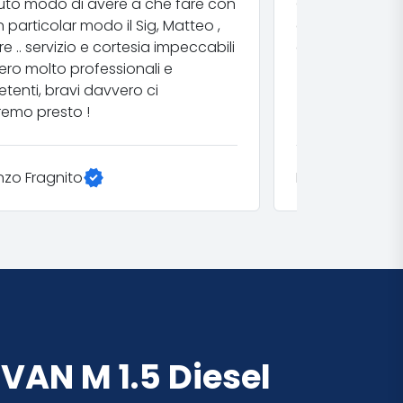
uto modo di avere a che fare con
Ottimo servizio
in particolar modo il Sig, Matteo ,
è veramente at
re .. servizio e cortesia impeccabili
cliente. Consigl
ero molto professionali e
enti, bravi davvero ci
iremo presto !​
verified
nzo Fragnito
Paolo Bellotti | 
 VAN M 1.5 Diesel