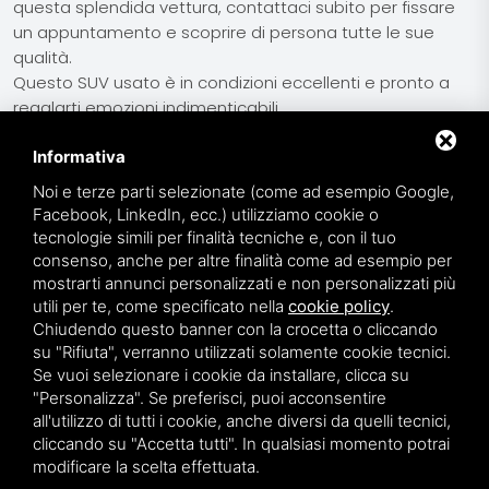
questa splendida vettura, contattaci subito per fissare
un appuntamento e scoprire di persona tutte le sue
qualità.
Questo SUV usato è in condizioni eccellenti e pronto a
regalarti emozioni indimenticabili.
Ti aspettiamo per una prova su strada!
Informativa
Noi e terze parti selezionate (come ad esempio Google,
Facebook, LinkedIn, ecc.) utilizziamo cookie o
tecnologie simili per finalità tecniche e, con il tuo
consenso, anche per altre finalità come ad esempio per
mostrarti annunci personalizzati e non personalizzati più
RECENSIONI
utili per te, come specificato nella
cookie policy
.
Chiudendo questo banner con la crocetta o cliccando
I nostri clienti dicono di noi
su "Rifiuta", verranno utilizzati solamente cookie tecnici.
Se vuoi selezionare i cookie da installare, clicca su
"Personalizza". Se preferisci, puoi acconsentire
all'utilizzo di tutti i cookie, anche diversi da quelli tecnici,
star
star
star
star
star
cliccando su "Accetta tutti". In qualsiasi momento potrai
modificare la scelta effettuata.
Antonio Cannito