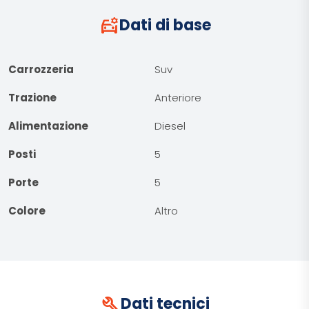
car_gear
Dati di base
Carrozzeria
Suv
Trazione
Anteriore
Alimentazione
Diesel
Posti
5
Porte
5
Colore
Altro
build
Dati tecnici