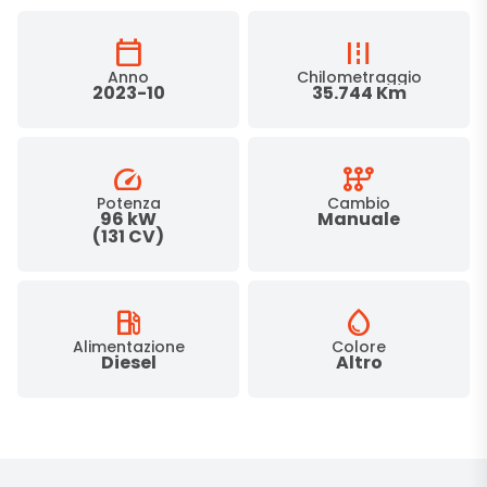
calendar_today
road
Anno
Chilometraggio
2023-10
35.744 Km
speed
auto_transmission
Potenza
Cambio
96 kW
Manuale
(131 CV)
local_gas_station
water_drop
Alimentazione
Colore
Diesel
Altro