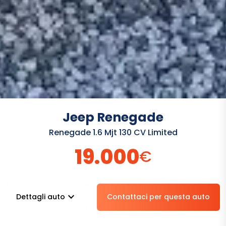
Jeep Renegade
Renegade 1.6 Mjt 130 CV Limited
19.000
€
stat_minus_1
Dettagli auto
Contattaci per questa auto