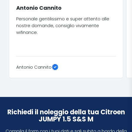
Antonio Cannito
​Personale gentilissimo e super attento alle
nostre domande, consiglio vivamente
wifinance.​
verified
Antonio Cannito
Richiedi il noleggio della tua Citroen
JUMPY 1.5 S&S M
Compila il form con i tuoi dati e sali subito a bordo della