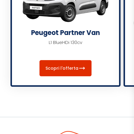
Peugeot Partner Van
L1 BlueHDi 130cv
trending_flat
Scopri l'offerta