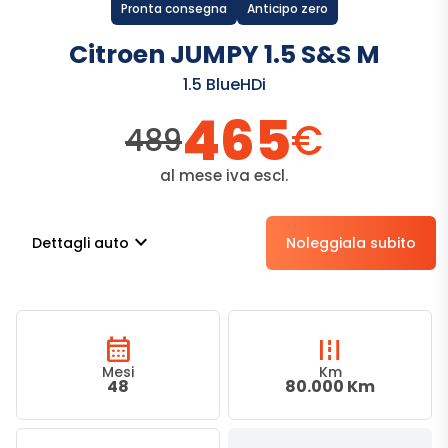
Pronta consegna
Anticipo zero
Citroen JUMPY 1.5 S&S M
1.5 BlueHDi
465
€
489
al mese iva escl.
stat_minus_1
Dettagli auto
Noleggiala subito
calendar_month
road
Mesi
Km
48
80.000 Km