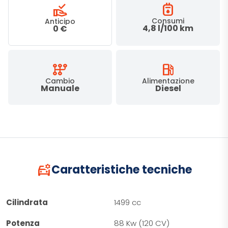
gas_meter
approval_delegation
Consumi
Anticipo
4,8 l/100 km
0 €
auto_transmission
local_gas_station
Cambio
Alimentazione
Manuale
Diesel
car_gear
Caratteristiche tecniche
Cilindrata
1499 cc
Potenza
88 Kw (120 CV)