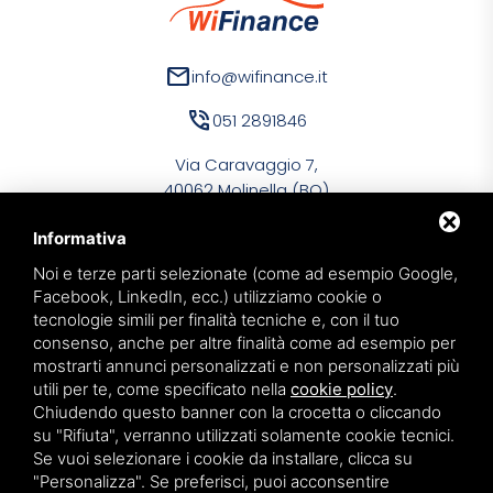
mail
info@wifinance.it
phone_in_talk
051 2891846
Via Caravaggio 7,
40062 Molinella (BO)
Informativa
Noi e terze parti selezionate (come ad esempio Google,
Facebook, LinkedIn, ecc.) utilizziamo cookie o
tecnologie simili per finalità tecniche e, con il tuo
WiFinance Srl
consenso, anche per altre finalità come ad esempio per
PIVA 03134591209
mostrarti annunci personalizzati e non personalizzati più
utili per te, come specificato nella
cookie policy
.
Privacy policy
Chiudendo questo banner con la crocetta o cliccando
Sitemap
su "Rifiuta", verranno utilizzati solamente cookie tecnici.
Se vuoi selezionare i cookie da installare, clicca su
"Personalizza". Se preferisci, puoi acconsentire