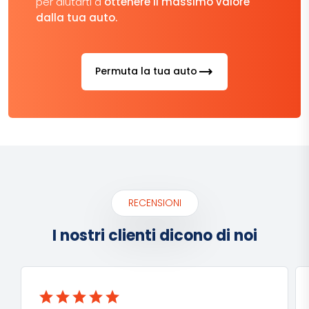
per aiutarti a
ottenere il massimo valore
dalla tua auto.
trending_flat
Permuta la tua auto
RECENSIONI
I nostri clienti dicono di noi
star
star
star
star
star